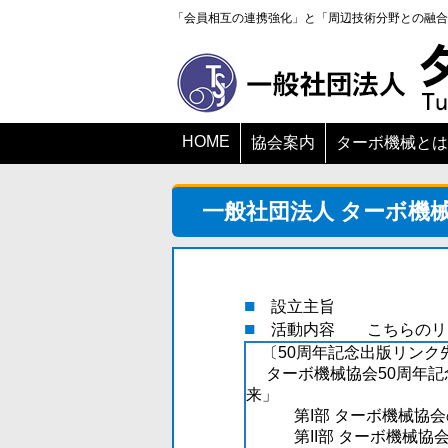
「会員相互の連携強化」と「周辺技術分野との融合
HOME
協会案内
ターボ機械とは
一般社団法人 ターボ機
■
設立主旨
■
活動内容
こちらのリン
〔50周年記念出版リンク
ターボ機械協会50周年記
来」
第I部 ターボ機械協会
第II部 ターボ機械協会