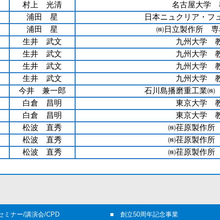
村上 光清
名古屋大学 
浦田 星
日本ニュクリア・フ
浦田 星
㈱日立製作所 専
生井 武文
九州大学 
生井 武文
九州大学 
生井 武文
九州大学 
生井 武文
九州大学 
今井 兼一郎
石川島播磨重工業㈱
白倉 昌明
東京大学 
白倉 昌明
東京大学 
松波 直秀
㈱荏原製作所
松波 直秀
㈱荏原製作所
松波 直秀
㈱荏原製作所
セミナー/講演会/CPD
■
創立50周年記念事業